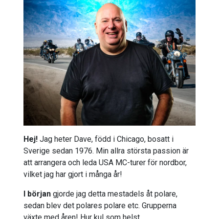
Hej!
Jag heter Dave, född i Chicago, bosatt i
Sverige sedan 1976. Min allra största passion är
att arrangera och leda USA MC-turer för nordbor,
vilket jag har gjort i många år!
I början
gjorde jag detta mestadels åt polare,
sedan blev det polares polare etc. Grupperna
växte med åren! Hur kul som helst.