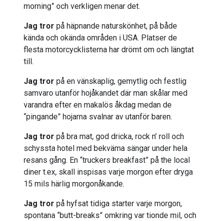
morning” och verkligen menar det.
Jag tror
på häpnande naturskönhet, på både
kända och okända områden i USA. Platser de
flesta motorcycklisterna har drömt om och längtat
till.
Jag tror
på en vänskaplig, gemytlig och festlig
samvaro utanför hojåkandet där man skålar med
varandra efter en makalös åkdag medan de
“pingande” hojarna svalnar av utanför baren.
Jag tror
på bra mat, god dricka, rock n’ roll och
schyssta hotel med bekväma sängar under hela
resans gång. En “truckers breakfast” på the local
diner t.ex, skall inspisas varje morgon efter dryga
15 mils härlig morgonåkande.
Jag tror
på hyfsat tidiga starter varje morgon,
spontana “butt-breaks” omkring var tionde mil, och