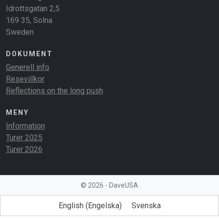
Idrottsgatan 2,5
169 35, Solna
Sweden
DOKUMENT
Generell info
Resevillkor
Reflections on the long push
MENY
Information
Turer 2025
Turer 2026
© 2026 - DaveUSA
English
(
Engelska
)
Svenska