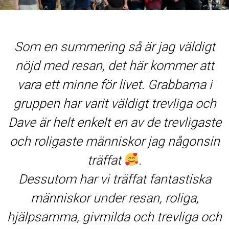
Jag har haft tur att få va
ag väldigt
fantastisk tur i Arizona,
kommer att
dessa reskamrater och D
Grabbarna i
har haft det underbart, vi h
trevliga och
haft fantastiska turer, bott 
e trevligaste
upplevt kanonkvällar, 
ag någonsin
motorcyklar, och jättesmi
hämta motorcyklarna 
antastiska
Stubbs. Jag har nu jättefin
 roliga,
reda ut de kommande vec
trevliga och
lägga dom närmast hj