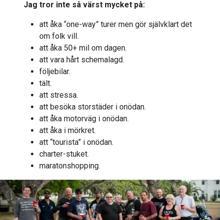
Jag tror inte så värst mycket på:
att åka “one-way” turer men gör självklart det
om folk vill.
att åka 50+ mil om dagen.
att vara hårt schemalagd.
följebilar.
tält.
att stressa.
att besöka storstäder i onödan.
att åka motorväg i onödan.
att åka i mörkret.
att “tourista” i onödan.
charter-stuket.
maratonshopping.