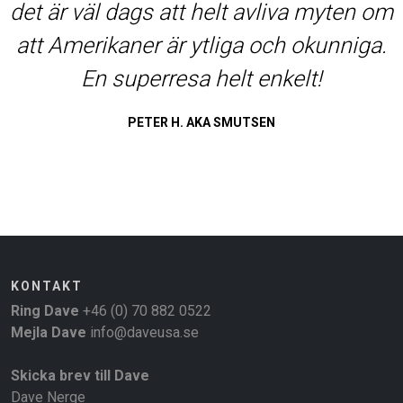
liva myten om
Jag har länge velat gjort 
ch okunniga.
lång tid och jag är glad a
kelt!
DaveUSA, kanon arrangör
helt underbara resa.
RONNY R AKA BLINKERS
KONTAKT
Ring Dave
+46 (0) 70 882 0522
Mejla Dave
info@daveusa.se
Skicka brev till Dave
Dave Nerge